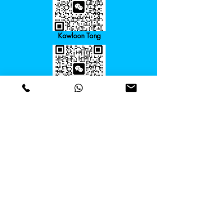
Kowloon Tong
Cyberport
Course Director
Course Director:
+852 6979 8858
Email:
info@steams.hk