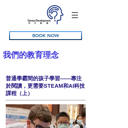
BOOK NOW
我們的教育理念
普通學霸間的孩子學習
——
專注
於閱讀，更需要
STEAM
和
AI
科技
課程（上）