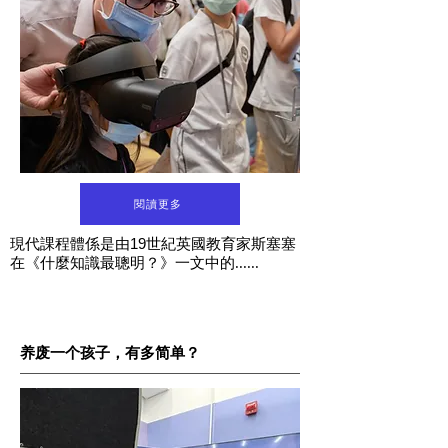
閱讀更多
19
現代課程體係是由
世紀英國教育家斯塞塞
在《什麼知識最聰明？》一文中的......
养废一个孩子，有多简单？